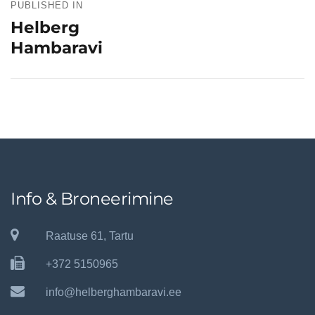
PUBLISHED IN
Helberg
Hambaravi
Info & Broneerimine
Raatuse 61, Tartu
+372 5150965
info@helberghambaravi.ee